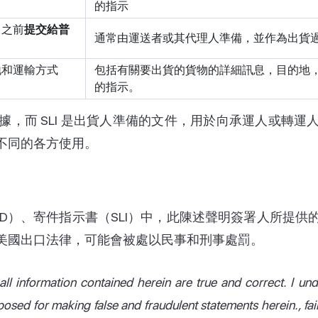
的指示
口之前
提交給普
通常由運送者或其代理人準備，並作為出貨
地和運輸方式
包括有關要出貨的貨物的詳細訊息，目的地
的指示。
數據，而 SLI 是出貨人準備的文件，用於向承運人或轉
不同的各方使用。
D）、寄件指示書（SLI）中，此陳述聲明簽署人所提
美國出口法律，可能會被處以民事和刑事處罰。
ll information contained herein are true and correct. I unde
posed for making false and fraudulent statements herein., fa