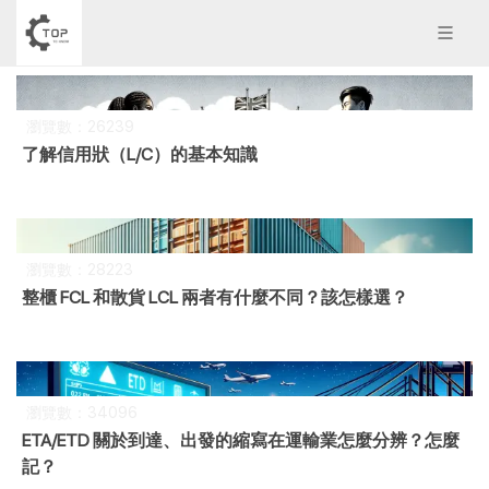
瀏覽數：26239
了解信用狀（L/C）的基本知識
瀏覽數：28223
整櫃 FCL 和散貨 LCL 兩者有什麼不同？該怎樣選？
瀏覽數：34096
ETA/ETD 關於到達、出發的縮寫在運輸業怎麼分辨？怎麼
記？